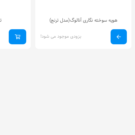
هویه سوخته نگاری آنالوگ(مدل ترنج)
ت
بزودی موجود می شود!