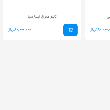
ی
تابلو معرق اینتارسیا
ریال
ریال
80.000.000
180.000.