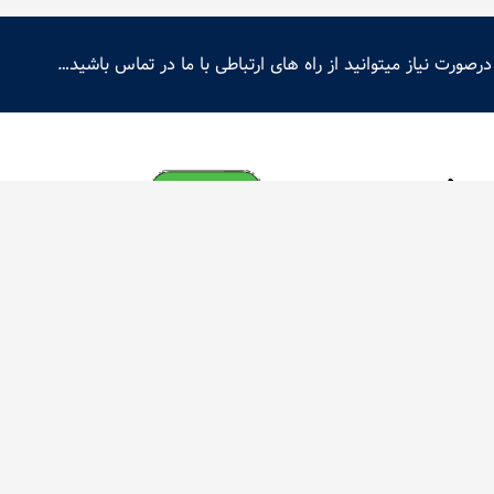
درصورت نیاز میتوانید از راه های ارتباطی با ما در تماس باشید…
آموزشگاه حرفه‌ای معرق سبز با بیش از ۳۲ سال تجربه، یکی ا
تاکنون افتخار آموزش به صدها هنرجوی علاقه‌مند را داشته است.
این مجموعه با بهره‌گیری از اساتید مجرب و محیطی تخصصی، تلاش می‌کند هنر اصی
آموزش دهد.
هدف ما پرورش هنرجویان خلاق و انتقال تجربه سال‌ها فعالیت هنری به نسل‌های
از اعتماد شما سپاسگذاریم.
با خیالی راحت خرید کنید و از خرید خود لذت ببرید.