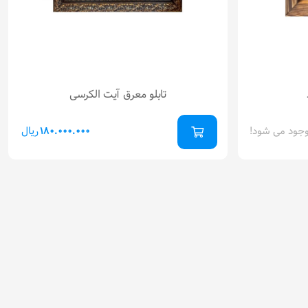
تابلو معرق آیت الکرسی
جود می شود!
ریال
180.000.000