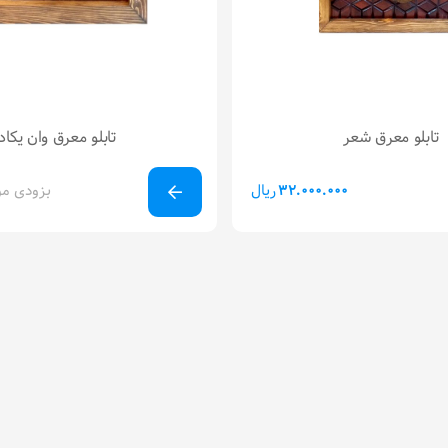
تابلو معرق شعر
تابلو معرق وان یکاد
ریال
بزودی مو
32.000.000